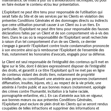
maintenance, de mises à jour ou d'améliorations techniques, ou pour
en faire évoluer le contenu et/ou leur présentation.
L’Exploitant ne peut être tenu pour responsable de l'utilisation qui
serait faite du Site et de ses services par les Clients en violation des
présentes Conditions Générales et des dommages directs ou indirects
que cette utilisation pourrait causer à un Client ou à un tiers. En
particulier, l’Exploitant ne peut être tenu pour responsable des fausses
déclarations faites par un Client et de son comportement vis-à-vis des
tiers. Dans le cas où la responsabilité de l’Exploitant serait recherchée
à raison d'un tel comportement d’un de ses Clients, ce dernier
s'engage à garantir l’Exploitant contre toute condamnation prononcée
à son encontre ainsi qu’à rembourser l’Exploitant de l’ensemble des
frais, notamment les honoraires d’avocats, engagés pour sa défense.
Le Client est seul responsable de l'intégralité des contenus qu'il met en
ligne sur le Site, dont il déclare expressément disposer de l'intégralité
des droits, et garantit à ce titre l’Exploitant qu'il ne met pas en ligne
de contenus violant des droits tiers, notamment de propriété
intellectuelle, ou constituant une atteinte aux personnes (notamment
diffamation, insultes, injures, etc.), au respect de la vie privée, une
atteinte à l'ordre public et aux bonnes mœurs (notamment, apologie
des crimes contre l'humanité, incitation à la haine raciale,
pornographie enfantine, etc.). En cas d'atteinte aux lois en vigueur,
aux bonnes mœurs ou aux présentes Conditions Générales,
l’Exploitant peut exclure de plein droit les Clients qui se seront rendus
coupables de telles infractions et supprimer des informations et